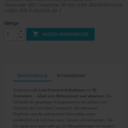
Preiscode: 100 / Total time: 50 min / EAN: 9006639115246
/ ISBN: 978-3-902750-29-7
Menge

IN DEN WARENKORB
Beschreibung
Artikeldetails
Eindrucksvolle
Live-Trommel-Aufnahmen
mit
50
Trommlern
–
Ideal zum Mittrommeln und abtanzen.
Die
CD bietet ein gewaltiges Klangpanorama der großen Live-
Sessions der Free Beat Company®. Die intensiven
Rhythmen und die solistischen Parts reißen einen
unwillkürlich mit und man muss Tanzen und mitswingen.
Die
CD eignet sich auch sehr gut
für Mitspielübungen mit Kindern