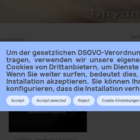
Sort
kel gefunden
n
Um der gesetzlichen DSGVO-Verordnu
tragen, verwenden wir unsere eigen
Cookies von Drittanbietern, um Dienste
Wenn Sie weiter surfen, bedeutet dies,
Installation akzeptieren. Sie können I
konfigurieren, dass die Installation verh
Accept
Accept selected
Reject
Cookie-Einstellungen
Vorschau
