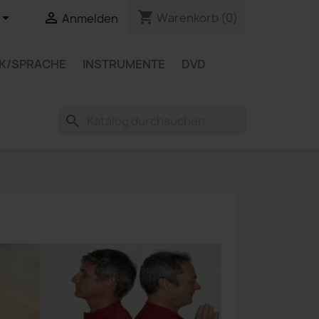
shopping_cart


Warenkorb
(0)
Anmelden
IK/SPRACHE
INSTRUMENTE
DVD
search