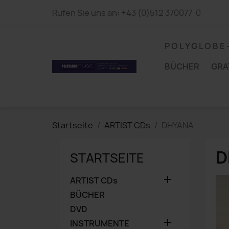
Rufen Sie uns an:
+43 (0)512 370077-0
P O L Y G L O B E
BÜCHER
GRA
Startseite
ARTIST CDs
DHYANA
D
STARTSEITE

ARTIST CDs
BÜCHER
DVD

INSTRUMENTE