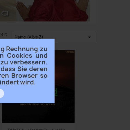
iert

Name (A bis Z)
ach:
ng Rechnung zu
en Cookies und
 zu verbessern.
 dass Sie deren
hren Browser so
indert wird.
Vorschau
