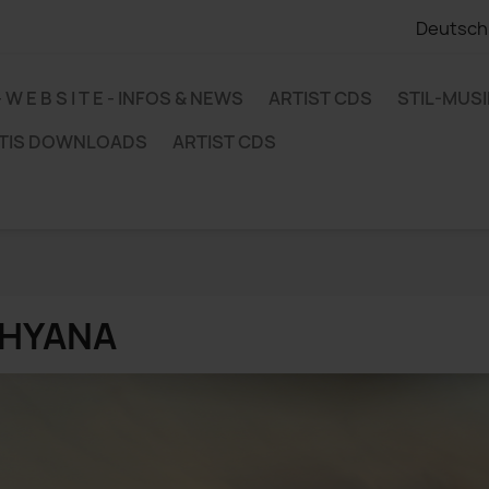
Deutsch
 - W E B S I T E - INFOS & NEWS
ARTIST CDS
STIL-MUS
TIS DOWNLOADS
ARTIST CDS
HYANA