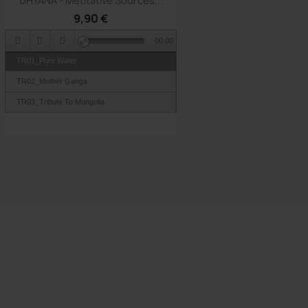
DHYANA - Metitative Sources...
9,90 €
00:00
TR01_Pure Water
TR02_Mother Ganga
TR03_Tribute To Mongolia
TR04_Hidden Side Off The Moon
TR05_Full Moon Energy
TR06_Smile To The World
TR07_Pondicheri
TR08_Aham Joytir Atma
TR09_Mandala
TR10_Ocean Refuses No River
TR11_Infinte Sunrise On Earth
TR12_Tibetan Singing Bowls