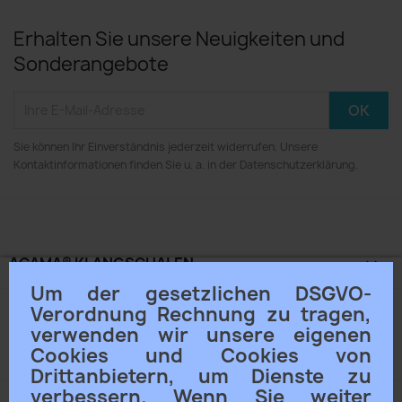
Erhalten Sie unsere Neuigkeiten und
Sonderangebote
Sie können Ihr Einverständnis jederzeit widerrufen. Unsere
Kontaktinformationen finden Sie u. a. in der Datenschutzerklärung.
ACAMA® KLANGSCHALEN

Um der gesetzlichen DSGVO-
UNSERE MUSIC-LABELS

Verordnung Rechnung zu tragen,
verwenden wir unsere eigenen
Cookies und Cookies von
UNTERNEHMEN

Drittanbietern, um Dienste zu
verbessern. Wenn Sie weiter
IHR KONTO
