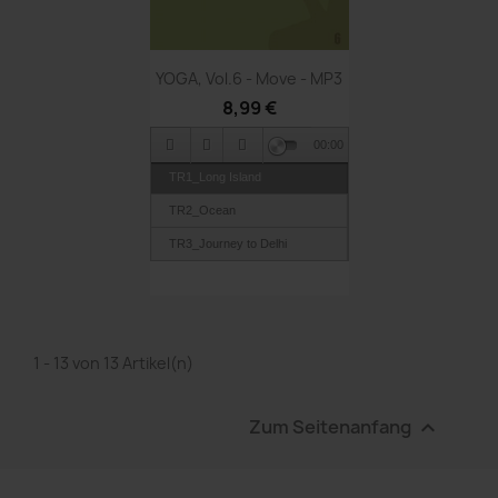
TR10_Chinese Garden
TR11_Sarabande
Vorschau

TR12_Piano Rendevouz
YOGA, Vol.6 - Move - MP3
8,99 €
TR13_Wonderland
TR14_Magic7
00:00
TR15_Echoes
TR1_Long Island
TR16_Musical Box
TR2_Ocean
TR17_Canon
TR3_Journey to Delhi
TR18_Wind And Belltree
TR4_Alchemy
TR5_Epictrance
TR6_Halluciantion
1 - 13 von 13 Artikel(n)
TR7_Puls of Goa
Zum Seitenanfang
