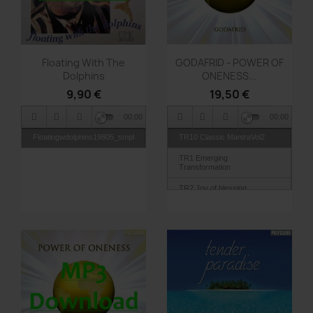
Vorschau
Vorschau


Floating With The
GODAFRID - POWER OF
Dolphins
ONENESS...
9,90 €
19,50 €
00:00
00:00
Floatingwdolphins19805_smpl
TR10 Classic MantraVol2
TR1 Emerging
Transformation
TR2 Joy of blessing
TR3 Classic Mantra
TR4 One World
TR5 Tat Vam Asi
TR6 Its time
TR7 Into Awakening