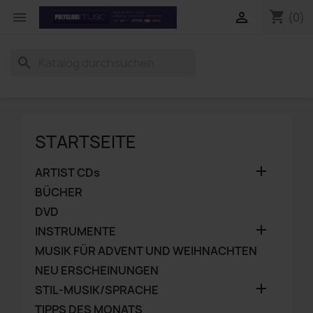
shopping_cart


(0)
search
STARTSEITE

ARTIST CDs
BÜCHER
DVD

INSTRUMENTE
MUSIK FÜR ADVENT UND WEIHNACHTEN
NEU ERSCHEINUNGEN

STIL-MUSIK/SPRACHE
TIPPS DES MONATS