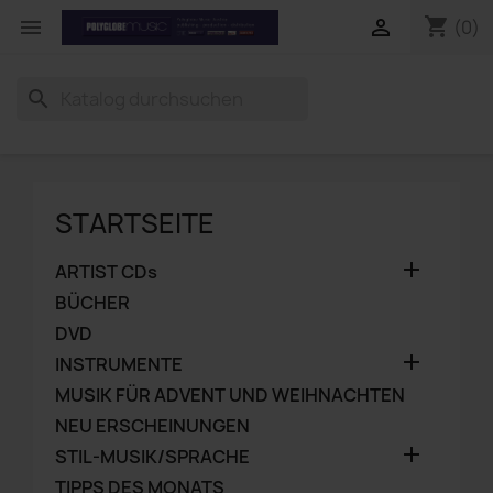
shopping_cart


(0)
search
STARTSEITE

ARTIST CDs
BÜCHER
DVD

INSTRUMENTE
MUSIK FÜR ADVENT UND WEIHNACHTEN
NEU ERSCHEINUNGEN

STIL-MUSIK/SPRACHE
TIPPS DES MONATS