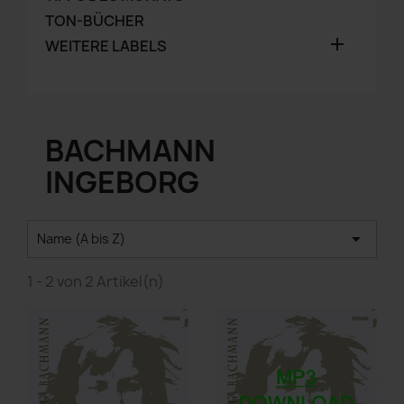
TON-BÜCHER

WEITERE LABELS
BACHMANN
INGEBORG

Name (A bis Z)
1 - 2 von 2 Artikel(n)