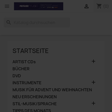
shopping_cart


(0)
search
STARTSEITE

ARTIST CDs
BÜCHER
DVD

INSTRUMENTE
MUSIK FÜR ADVENT UND WEIHNACHTEN
NEU ERSCHEINUNGEN

STIL-MUSIK/SPRACHE
TIPPS DES MONATS