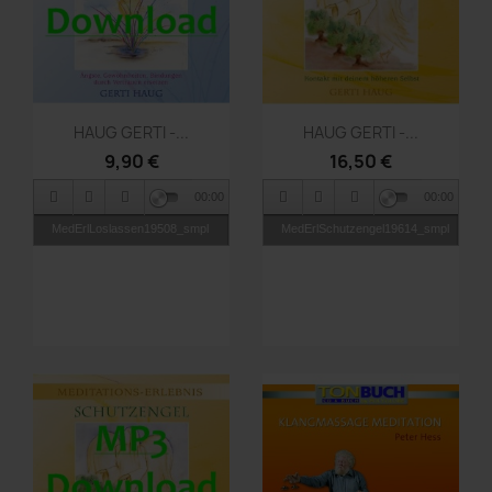
Vorschau
Vorschau


HAUG GERTI -...
HAUG GERTI -...
9,90 €
16,50 €
00:00
00:00
MedErlLoslassen19508_smpl
MedErlSchutzengel19614_smpl