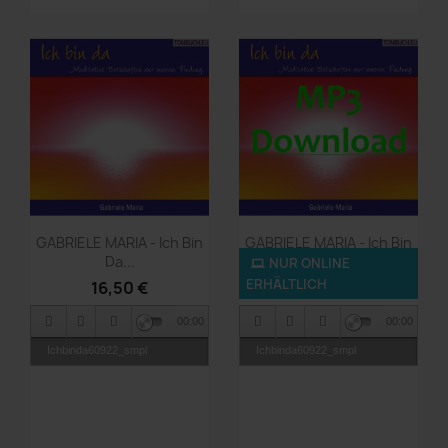
Vorschau
Vorschau


GABRIELE MARIA - Ich Bin
GABRIELE MARIA - Ich Bin
Da...
Da...
NUR ONLINE
ERHÄLTLICH
16,50 €
9,90 €
00:00
00:00
Ichbinda60922_smpl
Ichbinda60922_smpl