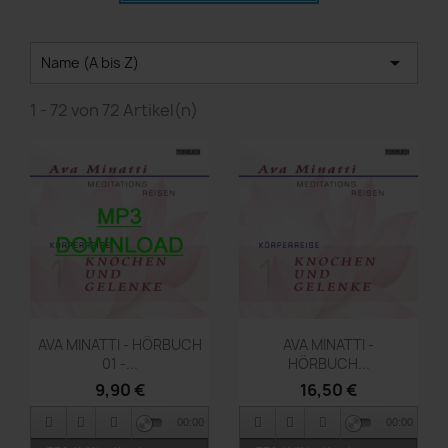

Name (A bis Z)
1 - 72 von 72 Artikel(n)
Vorschau
Vorschau


AVA MINATTI - HÖRBUCH
AVA MINATTI -
01 -...
HÖRBUCH...
9,90 €
16,50 €
00:00
00:00