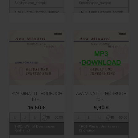
Schilddruese_sample
Schilddruese_sample
TR03_Earth Cleaning_sample
TR03_Earth Cleaning_sample
Vorschau
Vorschau


AVA MINATTI - HÖRBUCH
AVA MINATTI - HÖRBUCH
10 -...
10 -...
16,50 €
9,90 €
00:00
00:00
TR01_Wer ist Dein inneres
TR01_Wer ist Dein inneres
Kind_smpl
Kind_smpl