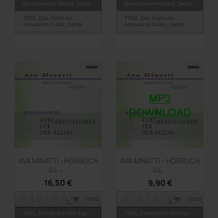
Beckenboden-Übung_Sampl
Beckenboden-Übung_Sampl
TR02_Das Reich der
TR02_Das Reich der
schwarzen Göttin_Sampl
schwarzen Göttin_Sampl
TR03_Auf dem Drachen
TR03_Auf dem Drachen
reiten_Sampl
reiten_Sampl
Vorschau
Vorschau


AVA MINATTI - HÖRBUCH
AVA MINATTI - HÖRBUCH
04 -...
04...
16,50 €
9,90 €
00:00
00:00
TR01_Freudvoll in den Tag
TR01_Freudvoll in den Tag