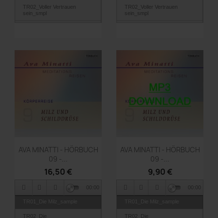
TR02_Voller Vertrauen
TR02_Voller Vertrauen
sein_smpl
sein_smpl
TR03_Tanze mit Deiner
TR03_Tanze mit Deiner
Wut_smpl
Wut_smpl
Vorschau
Vorschau


AVA MINATTI - HÖRBUCH
AVA MINATTI - HÖRBUCH
09 -...
09 -...
16,50 €
9,90 €
00:00
00:00
TR01_Die Milz_sample
TR01_Die Milz_sample
TR02_Die
TR02_Die