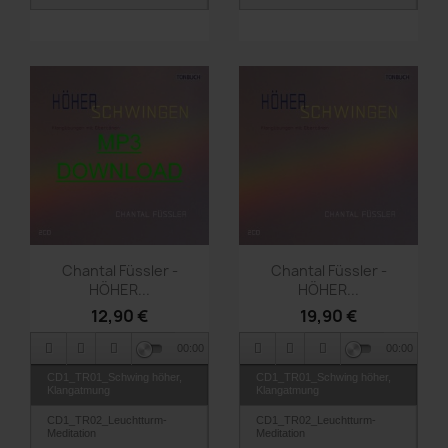
TR04_Long Island
TR04_Long Island
TR05_Dreamdancer
TR05_Dreamdancer
TR06_Ocean
TR06_Ocean
TR07_Native Journey
TR07_Native Journey
TR08_Journey to Delhi
TR08_Journey to Delhi
TR09_Northern Lights
TR09_Northern Lights
Vorschau
Vorschau


Chantal Füssler -
Chantal Füssler -
HÖHER...
HÖHER...
12,90 €
19,90 €
00:00
00:00
CD1_TR01_Schwing höher,
CD1_TR01_Schwing höher,
Klangatmung
Klangatmung
CD1_TR02_Leuchtturm-
CD1_TR02_Leuchtturm-
Meditation
Meditation