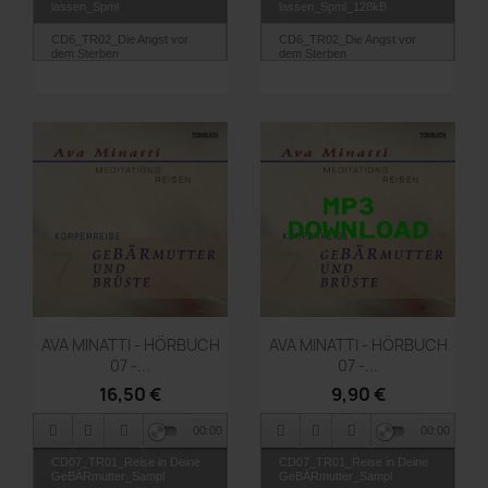
lassen_Spml
lassen_Spml_128kB
CD6_TR02_Die Angst vor
CD6_TR02_Die Angst vor
dem Sterben
dem Sterben
annehmen_Smpl
annehmen_Smpl_128mB
Vorschau
Vorschau


AVA MINATTI - HÖRBUCH
AVA MINATTI - HÖRBUCH
07 -...
07 -...
16,50 €
9,90 €
00:00
00:00
CD07_TR01_Reise in Deine
CD07_TR01_Reise in Deine
GeBÄRmutter_Sampl
GeBÄRmutter_Sampl