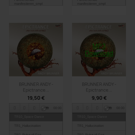
manifestieren_smpl
manifestieren_smpl
TR03_Im Tempel der
TR03_Im Tempel der
Glückseligkeit_smpl
Glückseligkeit_smpl
Vorschau
Vorschau


BRUNNER ANDY -
BRUNNER ANDY -
Epictrance...
Epictrance...
19,50 €
9,90 €
00:00
00:00
TR10_Space Dance
TR10_Space Dance
TR1_Hallucination
TR1_Hallucination
TR2_Pulse of Goa
TR2_Pulse of Goa