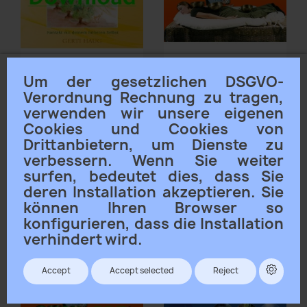
Vorschau
Vorschau


HAUG GERTI -...
HESS PETER -
Um der gesetzlichen DSGVO-
Klangmassage...
NUR ONLINE
9,90 €
Verordnung Rechnung zu tragen,
ERHÄLTLICH
12,90 €
00:00
verwenden wir unsere eigenen
00:00
Cookies und Cookies von
MedErlSchutzengel19614_smpl
Drittanbietern, um Dienste zu
Klangmassage
Meditation_Smpl
verbessern. Wenn Sie weiter
surfen, bedeutet dies, dass Sie
deren Installation akzeptieren. Sie
können Ihren Browser so
konfigurieren, dass die Installation
verhindert wird.
Accept
Accept selected
Reject