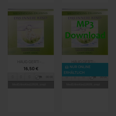
Vorschau
Vorschau


HAUG GERTI -...
HAUG GERTI -...
NUR ONLINE
16,50 €
9,90 €
ERHÄLTLICH
00:00
00:00
MedErlInnKind19509_smpl
MedErlInnKind19509_smpl