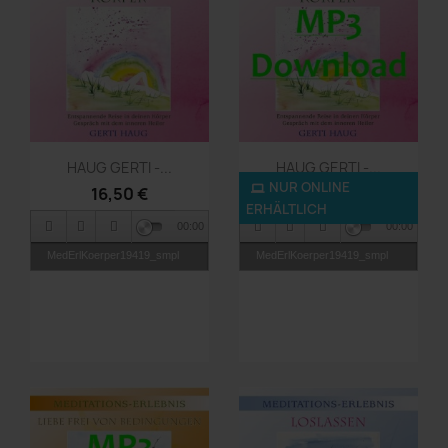
Vorschau
Vorschau


HAUG GERTI -...
HAUG GERTI -...
NUR ONLINE
16,50 €
9,90 €
ERHÄLTLICH
00:00
00:00
MedErlKoerper19419_smpl
MedErlKoerper19419_smpl