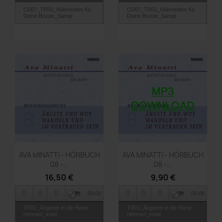
CD07_TR02_Nährendes für
CD07_TR02_Nährendes für
Deine Brüste_Sampl
Deine Brüste_Sampl
Vorschau
Vorschau


AVA MINATTI - HÖRBUCH
AVA MINATTI - HÖRBUCH
08 -...
08 -...
16,50 €
9,90 €
00:00
00:00
TR01_Ängeste in die Hand
TR01_Ängeste in die Hand
nehmen_smpl
nehmen_smpl