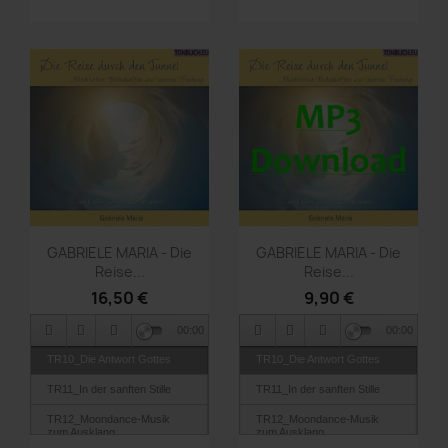
Vorschau
Vorschau


GABRIELE MARIA - Die
GABRIELE MARIA - Die
Reise...
Reise...
16,50 €
9,90 €
00:00
00:00
TR10_Die Antwort Gottes
TR10_Die Antwort Gottes
TR11_In der sanften Stille
TR11_In der sanften Stille
TR12_Moondance-Musik
TR12_Moondance-Musik
zum Ausklang
zum Ausklang