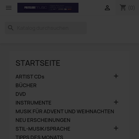
shopping_cart


(0)
search
STARTSEITE

ARTIST CDs
BÜCHER
DVD

INSTRUMENTE
MUSIK FÜR ADVENT UND WEIHNACHTEN
NEU ERSCHEINUNGEN

STIL-MUSIK/SPRACHE
TIPPS DES MONATS