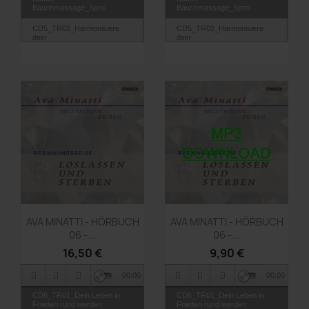
Bauchmassage_Spml
Bauchmassage_Spml
CD5_TR02_Harmonisiere
CD5_TR02_Harmonisiere
dein
dein
Verdauungssystem_Spml
Verdauungssystem_Spml
Vorschau
Vorschau


AVA MINATTI - HÖRBUCH
AVA MINATTI - HÖRBUCH
06 -...
06 -...
16,50 €
9,90 €
00:00
00:00
CD6_TR01_Dein Leben in
CD6_TR01_Dein Leben in
Frieden rund werden
Frieden rund werden