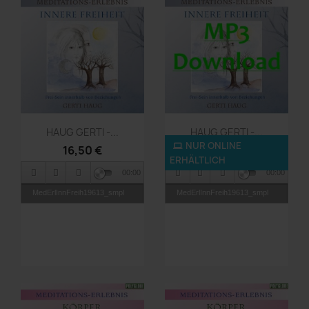
Vorschau
Vorschau


HAUG GERTI -...
HAUG GERTI -...
NUR ONLINE
16,50 €
9,90 €
ERHÄLTLICH
00:00
00:00
MedErlInnFreih19613_smpl
MedErlInnFreih19613_smpl