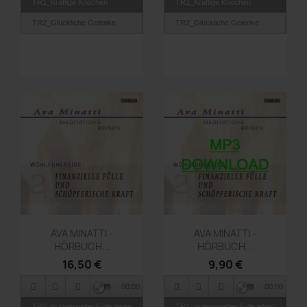
TR1_Kräftige Knochen
TR1_Kräftige Knochen
TR2_Glückliche Gelenke
TR2_Glückliche Gelenke
Vorschau
Vorschau


AVA MINATTI -
AVA MINATTI -
HÖRBUCH...
HÖRBUCH...
16,50 €
9,90 €
00:00
00:00
TR1_In finanzieller Fülle leben
TR1_In finanzieller Fülle leben