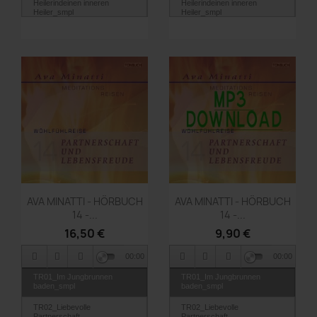
Heilerindeinen inneren
Heilerindeinen inneren
Heiler_smpl
Heiler_smpl
TR03_Erholung und
TR03_Erholung und
Regeneration für deinen
Regeneration für deinen
Körper_smpl
Körper_smpl
Vorschau
Vorschau


AVA MINATTI - HÖRBUCH
AVA MINATTI - HÖRBUCH
14 -...
14 -...
16,50 €
9,90 €
00:00
00:00
TR01_Im Jungbrunnen
TR01_Im Jungbrunnen
baden_smpl
baden_smpl
TR02_Liebevolle
TR02_Liebevolle
Partnerschaft
Partnerschaft