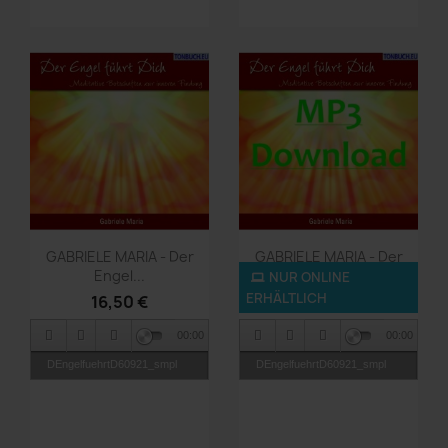
Vorschau
Vorschau


GABRIELE MARIA - Der
GABRIELE MARIA - Der
Engel...
Engel...
NUR ONLINE
ERHÄLTLICH
16,50 €
9,90 €
00:00
00:00
DEngelfuehrtD60921_smpl
DEngelfuehrtD60921_smpl