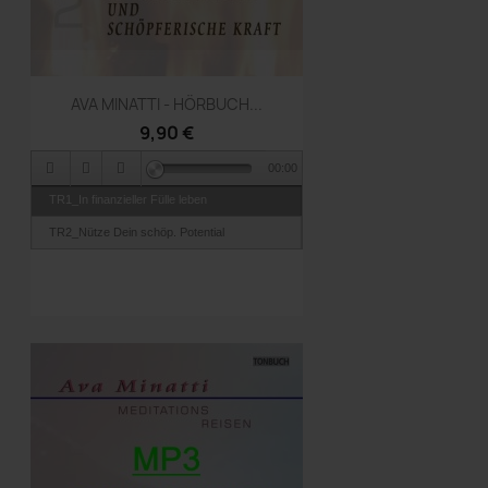
Vorschau

AVA MINATTI - HÖRBUCH...
9,90 €
00:00
TR1_In finanzieller Fülle leben
TR2_Nütze Dein schöp. Potential