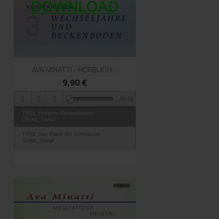
Vorschau

AVA MINATTI - HÖRBUCH...
9,90 €
00:00
TR01_Einfache Beckenboden-
Übung_Sampl
TR02_Das Reich der schwarzen
Göttin_Sampl
TR03_Auf dem Drachen reiten_Sampl