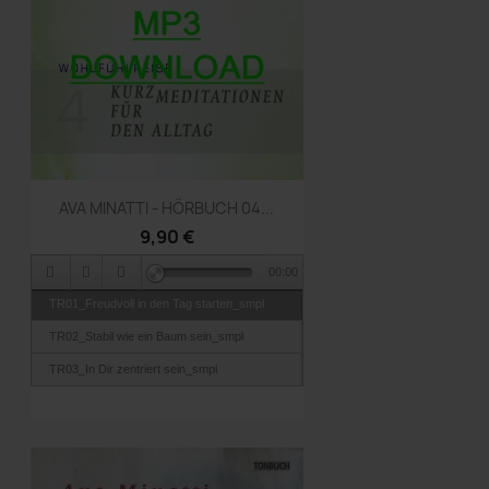
Vorschau

AVA MINATTI - HÖRBUCH 04...
9,90 €
00:00
TR01_Freudvoll in den Tag starten_smpl
TR02_Stabil wie ein Baum sein_smpl
TR03_In Dir zentriert sein_smpl
TR04_Gut verwurzelt sein_smpl
TR05_Sei klar ausgerichtet_smpl
TR06_Schlaf gut_Gute Nacht_smplp