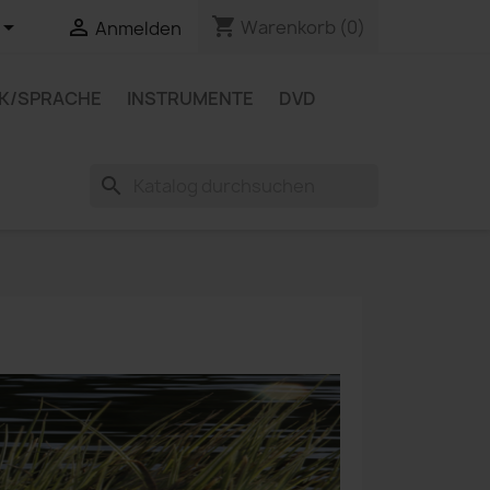
shopping_cart


Warenkorb
(0)
Anmelden
IK/SPRACHE
INSTRUMENTE
DVD
search