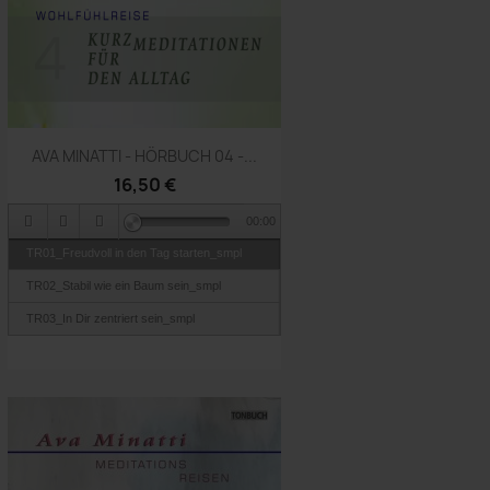
Vorschau

AVA MINATTI - HÖRBUCH 04 -...
16,50 €
00:00
TR01_Freudvoll in den Tag starten_smpl
TR02_Stabil wie ein Baum sein_smpl
TR03_In Dir zentriert sein_smpl
TR04_Gut verwurzelt sein_smpl
TR05_Sei klar ausgerichtet_smpl
TR06_Schlaf gut_Gute Nacht_smplp