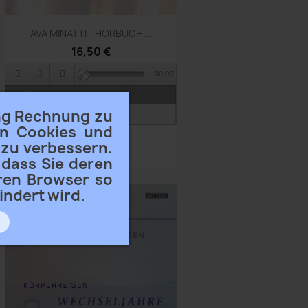
Vorschau

AVA MINATTI - HÖRBUCH...
16,50 €
00:00
TR1_In finanzieller Fülle leben
ng Rechnung zu
TR2_Nütze Dein schöp. Potential
en Cookies und
 zu verbessern.
 dass Sie deren
hren Browser so
indert wird.