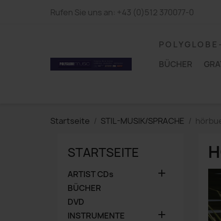
Rufen Sie uns an:
+43 (0)512 370077-0
P O L Y G L O B E
BÜCHER
GRA
Startseite
STIL-MUSIK/SPRACHE
hörbu
H
STARTSEITE

ARTIST CDs
BÜCHER
DVD

INSTRUMENTE