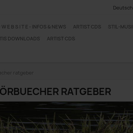
Deutsch
 - W E B S I T E - INFOS & NEWS
ARTIST CDS
STIL-MUS
TIS DOWNLOADS
ARTIST CDS
echer ratgeber
ÖRBUECHER RATGEBER