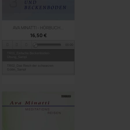
Vorschau

AVA MINATTI - HÖRBUCH...
16,50 €
00:00
TR01_Einfache Beckenboden-
Übung_Sampl
TR02_Das Reich der schwarzen
Göttin_Sampl
TR03_Auf dem Drachen reiten_Sampl