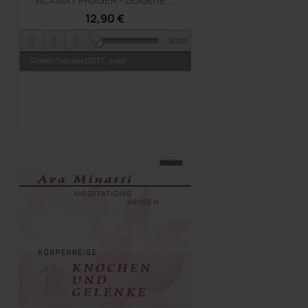
ACAMA / PRAGER - Goldene...
12,90 €
00:00
GoldenToscana10317_smpl