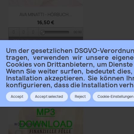
Vorschau

AVA MINATTI - HÖRBUCH...
16,50 €
00:00
TR1_Kräftige Knochen
Um der gesetzlichen DSGVO-Verordnu
TR2_Glückliche Gelenke
tragen, verwenden wir unsere eigen
Cookies von Drittanbietern, um Dienste
Wenn Sie weiter surfen, bedeutet dies,
Installation akzeptieren. Sie können I
konfigurieren, dass die Installation verh
Accept
Accept selected
Reject
Cookie-Einstellungen