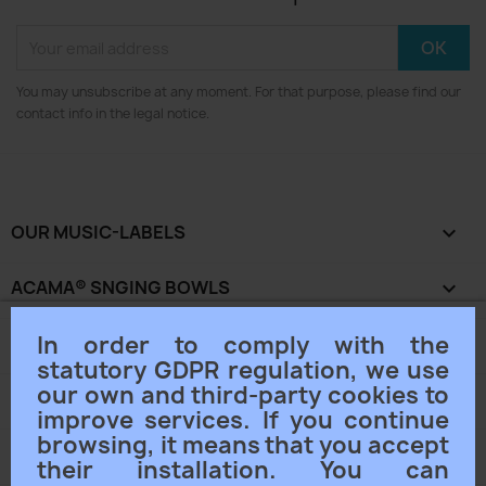
You may unsubscribe at any moment. For that purpose, please find our
contact info in the legal notice.
OUR MUSIC-LABELS

ACAMA® SNGING BOWLS

In order to comply with the
OUR COMPANY

statutory GDPR regulation, we use
our own and third-party cookies to
YOUR ACCOUNT

improve services. If you continue
browsing, it means that you accept
STORE INFORMATION
keyboard_arrow_down
their installation. You can