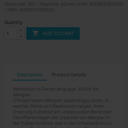
Preiscode: 100 / Total time: 60 min / EAN: 9006639611205
/ ISBN: 9783902750020
Quantity

ADD TO CART
Description
Product Details
Meditation in Geman language. Aid for for
allergies
Oftmals haben Allergien, unabhängig davon, in
welcher Weise sich Reaktionen zeigen, ihren
Ursprung in seelischen, unbewussten Bereichen.
Des öfteren liegen die Ursachen von Allergien in
der frühen Kindheit, was in der Schulmedizin u.U.