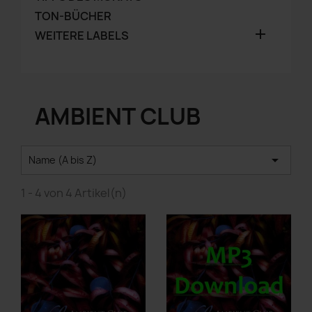
TON-BÜCHER

WEITERE LABELS
AMBIENT CLUB

Name (A bis Z)
1 - 4 von 4 Artikel(n)