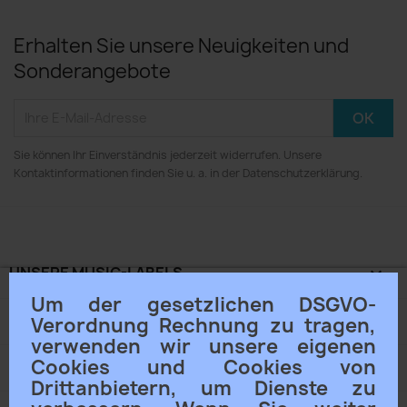
Erhalten Sie unsere Neuigkeiten und
Sonderangebote
Sie können Ihr Einverständnis jederzeit widerrufen. Unsere
Kontaktinformationen finden Sie u. a. in der Datenschutzerklärung.
UNSERE MUSIC-LABELS

Um der gesetzlichen DSGVO-
ACAMA® KLANGSCHALEN

Verordnung Rechnung zu tragen,
verwenden wir unsere eigenen
Cookies und Cookies von
UNTERNEHMEN

Drittanbietern, um Dienste zu