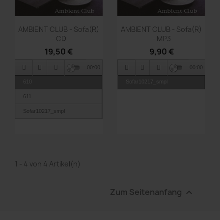
Vorschau
Vorschau


AMBIENT CLUB - Sofa(r)
AMBIENT CLUB - Sofa(r)
- CD
- MP3
19,50 €
9,90 €
00:00
00:00
610
Sofar10217_smpl
611
Sofar10217_smpl
1 - 4 von 4 Artikel(n)
Zum Seitenanfang
