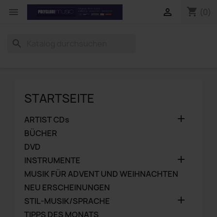
shopping_cart


(0)
search
STARTSEITE

ARTIST CDs
BÜCHER
DVD

INSTRUMENTE
MUSIK FÜR ADVENT UND WEIHNACHTEN
NEU ERSCHEINUNGEN

STIL-MUSIK/SPRACHE
TIPPS DES MONATS