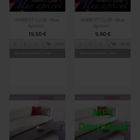
Vorschau
Vorschau


AMBIENT CLUB - Blue
AMBIENT CLUB - Blue
Apricot...
Apricot...
19,50 €
9,90 €
00:00
00:00
BlueApricot10506_smpl
BlueApricot10506_smpl