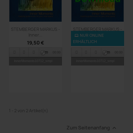
Vorschau
Vorschau


STEMBERGER MARKUS -
STEMBERGER MARKUS -
Inner...
Inner...
NUR ONLINE
ERHÄLTLICH
19,50 €
9,90 €
00:00
00:00
InnerMoments10712_smpl
InnerMoments10712_smpl
1 - 2 von 2 Artikel(n)
Zum Seitenanfang
