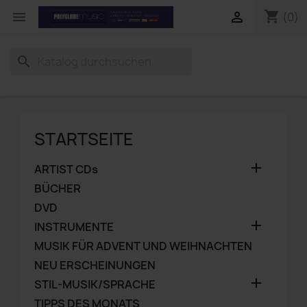
shopping_cart


(0)
search
STARTSEITE

ARTIST CDs
BÜCHER
DVD

INSTRUMENTE
MUSIK FÜR ADVENT UND WEIHNACHTEN
NEU ERSCHEINUNGEN

STIL-MUSIK/SPRACHE
TIPPS DES MONATS