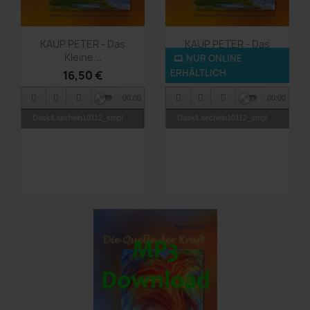
Vorschau
Vorschau


KAUP PETER - Das
KAUP PETER - Das
Kleine...
Kleine...
NUR ONLINE
ERHÄLTLICH
16,50 €
9,90 €
00:00
00:00
DasklLaecheln10112_smpl
DasklLaecheln10112_smpl