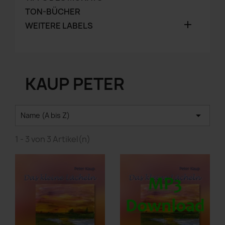
TON-BÜCHER

WEITERE LABELS
KAUP PETER

Name (A bis Z)
1 - 3 von 3 Artikel(n)