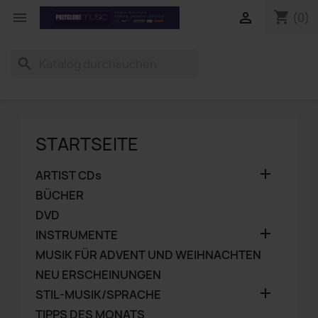
shopping_cart


(0)
search
STARTSEITE

ARTIST CDs
BÜCHER
DVD

INSTRUMENTE
MUSIK FÜR ADVENT UND WEIHNACHTEN
NEU ERSCHEINUNGEN

STIL-MUSIK/SPRACHE
TIPPS DES MONATS