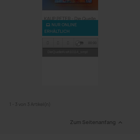
Vorschau

KAUP PETER - Die Quelle
Der...
NUR ONLINE
ERHÄLTLICH
9,90 €
00:00
DieQuelleKraft10114_smpl
1 - 3 von 3 Artikel(n)
Zum Seitenanfang
