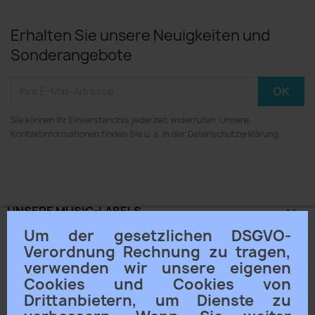
Erhalten Sie unsere Neuigkeiten und
Sonderangebote
Sie können Ihr Einverständnis jederzeit widerrufen. Unsere
Kontaktinformationen finden Sie u. a. in der Datenschutzerklärung.
UNSERE MUSIC-LABELS

Um der gesetzlichen DSGVO-
ACAMA® KLANGSCHALEN

Verordnung Rechnung zu tragen,
verwenden wir unsere eigenen
Cookies und Cookies von
UNTERNEHMEN

Drittanbietern, um Dienste zu