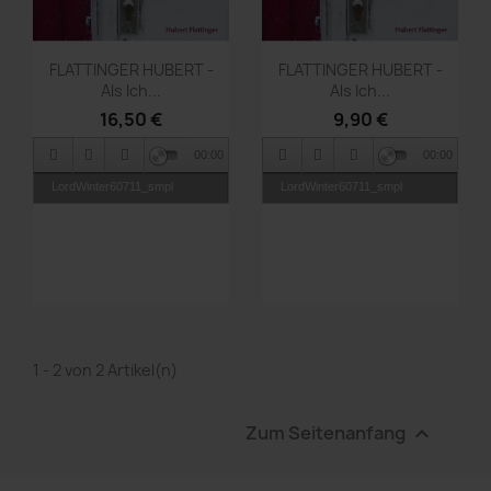
Vorschau
Vorschau


FLATTINGER HUBERT -
FLATTINGER HUBERT -
Als Ich...
Als Ich...
16,50 €
9,90 €
00:00
00:00
LordWinter60711_smpl
LordWinter60711_smpl
1 - 2 von 2 Artikel(n)
Zum Seitenanfang
