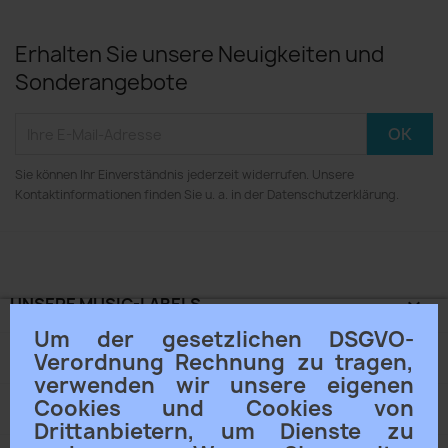
Erhalten Sie unsere Neuigkeiten und
Sonderangebote
Sie können Ihr Einverständnis jederzeit widerrufen. Unsere
Kontaktinformationen finden Sie u. a. in der Datenschutzerklärung.
UNSERE MUSIC-LABELS

Um der gesetzlichen DSGVO-
ACAMA® KLANGSCHALEN

Verordnung Rechnung zu tragen,
verwenden wir unsere eigenen
Cookies und Cookies von
UNTERNEHMEN

Drittanbietern, um Dienste zu