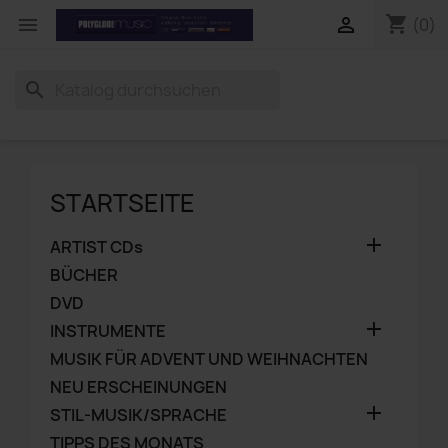
shopping_cart


(0)
search
STARTSEITE

ARTIST CDs
BÜCHER
DVD

INSTRUMENTE
MUSIK FÜR ADVENT UND WEIHNACHTEN
NEU ERSCHEINUNGEN

STIL-MUSIK/SPRACHE
TIPPS DES MONATS